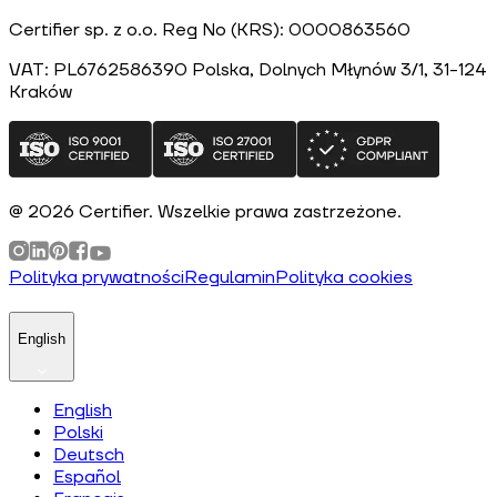
Certifier sp. z o.o. Reg No (KRS): 0000863560
VAT: PL6762586390
Polska
, Dolnych Młynów 3/1, 31-124
Kraków
@
2026
Certifier.
Wszelkie prawa zastrzeżone
.
Polityka prywatności
Regulamin
Polityka cookies
English
English
Polski
Deutsch
Español