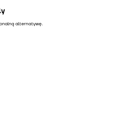
ly
cjonalną alternatywę.