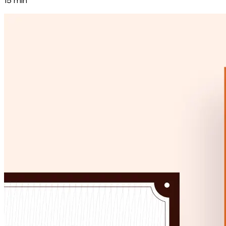
15
min