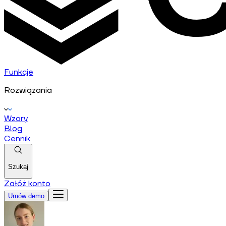
Funkcje
Rozwiązania
Wzory
Blog
Cennik
Szukaj
Załóż konto
Umów demo