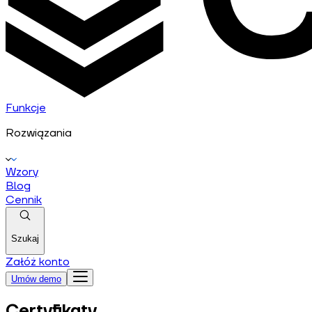
Funkcje
Rozwiązania
Wzory
Blog
Cennik
Szukaj
Załóż konto
Umów demo
Certyfikaty